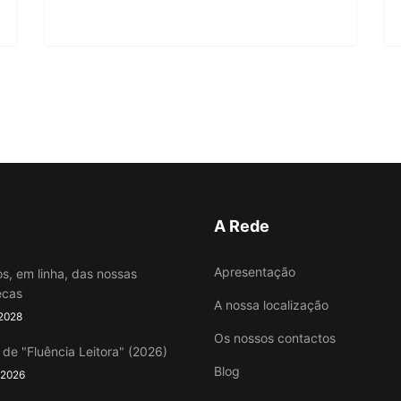
A Rede
Apresentação
os, em linha, das nossas
ecas
A nossa localização
 2028
Os nossos contactos
 de "Fluência Leitora" (2026)
Blog
 2026