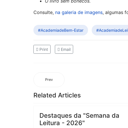
O livro sem bonecos.
Consulte,
na galeria de imagens
, algumas f
#AcademiadeBem-Estar
#AcademiadeLei
Print
Email
Prev
Related Articles
Destaques da "Semana da
Leitura - 2026"