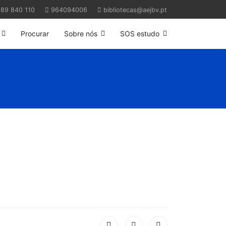
89 840 110
964094006
bibliotecas@aejbv.pt
Procurar
Sobre nós
SOS estudo