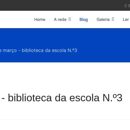
2
Home
A rede
Blog
Galeria
Ler
e março - biblioteca da escola N.º3
- biblioteca da escola N.º3