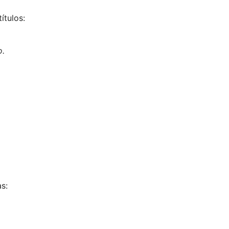
ítulos:
o.
as: