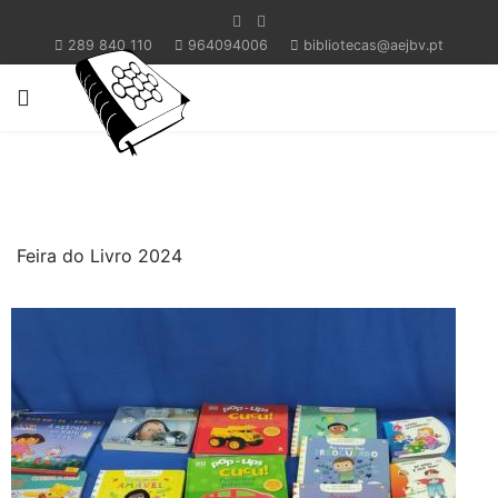
289 840 110
964094006
bibliotecas@aejbv.pt
Feira do Livro 2024