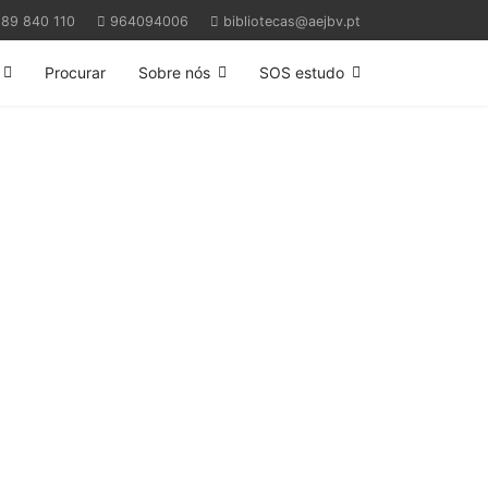
89 840 110
964094006
bibliotecas@aejbv.pt
Procurar
Sobre nós
SOS estudo