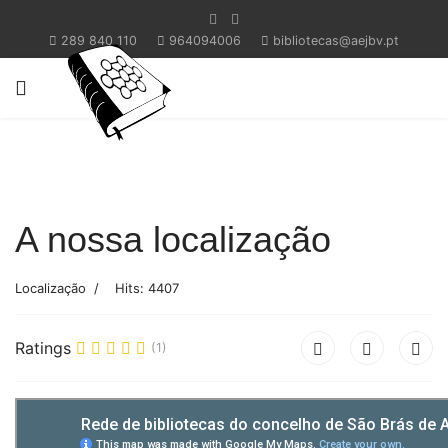
289 840 110
964094006
bibliotecas@aejbv.pt
A nossa localização
Localização
Hits: 4407
Ratings
(1)