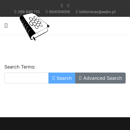
289 840 110
964094006
bibliotecas@aejbv.pt
Search Terms:
Search
Advanced Search