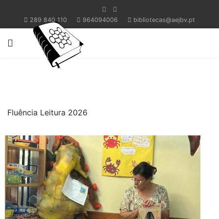
289 840 110
964094006
bibliotecas@aejbv.pt
Fluência Leitura 2026